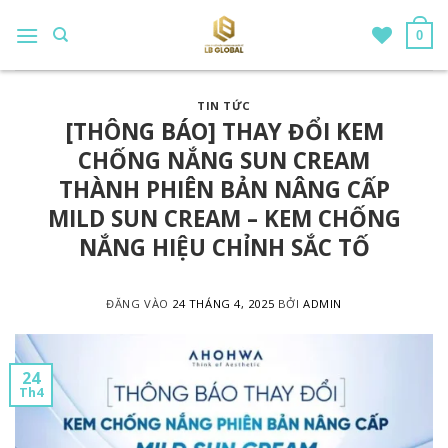
Bỏ
qua
0
nội
dung
TIN TỨC
[THÔNG BÁO] THAY ĐỔI KEM
CHỐNG NẮNG SUN CREAM
THÀNH PHIÊN BẢN NÂNG CẤP
MILD SUN CREAM – KEM CHỐNG
NẮNG HIỆU CHỈNH SẮC TỐ
ĐĂNG VÀO
24 THÁNG 4, 2025
BỞI
ADMIN
24
Th4