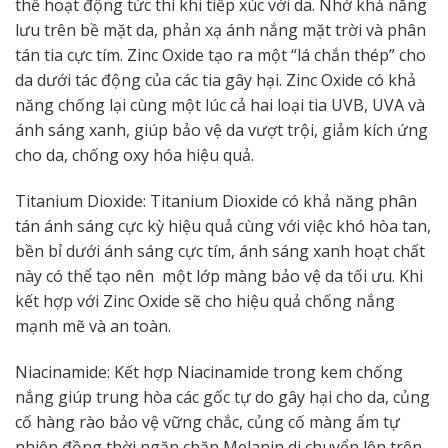
thể hoạt động tức thì khi tiếp xúc với da. Nhờ khả năng
lưu trên bề mặt da, phản xạ ánh nắng mặt trời và phân
tán tia cực tím. Zinc Oxide tạo ra một “lá chắn thép” cho
da dưới tác động của các tia gây hại. Zinc Oxide có khả
năng chống lại cùng một lúc cả hai loại tia UVB, UVA và
ánh sáng xanh, giúp bảo vệ da vượt trội, giảm kích ứng
cho da, chống oxy hóa hiệu quả.
Titanium Dioxide: Titanium Dioxide có khả năng phân
tán ánh sáng cực kỳ hiệu quả cùng với việc khó hòa tan,
bền bỉ dưới ánh sáng cực tím, ánh sáng xanh hoạt chất
này có thể tạo nên một lớp màng bảo vệ da tối ưu. Khi
kết hợp với Zinc Oxide sẽ cho hiệu quả chống nắng
mạnh mẽ và an toàn.
Niacinamide: Kết hợp Niacinamide trong kem chống
nắng giúp trung hòa các gốc tự do gây hại cho da, củng
cố hàng rào bảo vệ vững chắc, củng cố màng ẩm tự
nhiên đồng thời ngăn chặn Melanin di chuyển lên trên