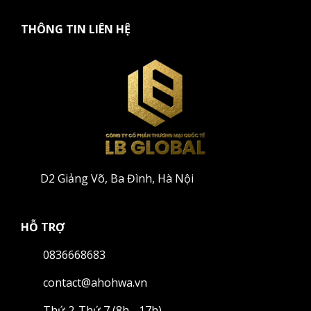
THÔNG TIN LIÊN HỆ
D2 Giảng Võ, Ba Đình, Hà Nội
HỖ TRỢ
0836668683
contact@ahohwa.vn
Thứ 2-Thứ 7 (8h - 17h)