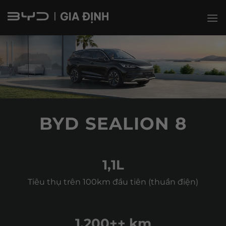
Bỏ
qua
nội
dung
BYD SEALION 8
1,1L
Tiêu thụ trên 100km đầu tiên (thuần điện)
1,200
++ km